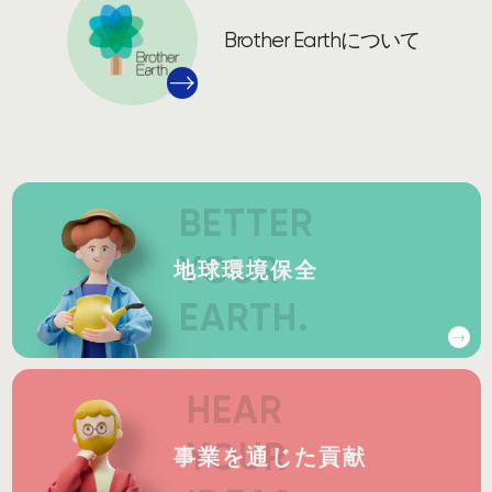
Brother Earthについて
BETTER
BETTER
YOUR
YOUR
地球環境保全
EARTH.
EARTH.
HEAR
HEAR
YOUR
YOUR
事業を通じた貢献