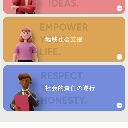
IDEAS.
IDEAS.
EMPOWER
EMPOWER
YOUR
YOUR
地域社会支援
LIFE.
LIFE.
RESPECT
RESPECT
YOUR
YOUR
社会的責任の遂行
HONESTY.
HONESTY.