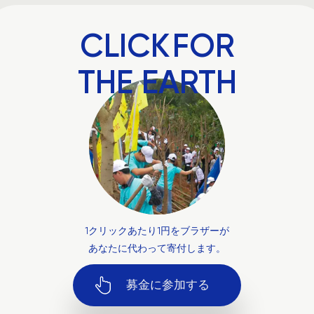
CLICK
FOR
THE EARTH
1クリックあたり1円をブラザーが
あなたに代わって寄付します。
募金に
参加する