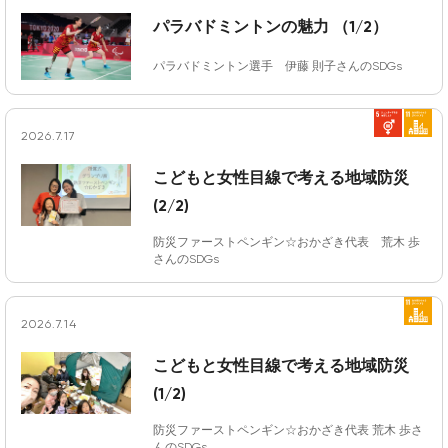
パラバドミントンの魅力 （1/2）
パラバドミントン選手 伊藤 則子さんのSDGs
2026.7.17
こどもと女性目線で考える地域防災
(2/2)
防災ファーストペンギン☆おかざき代表 荒木 歩
さんのSDGs
2026.7.14
こどもと女性目線で考える地域防災
(1/2)
防災ファーストペンギン☆おかざき代表 荒木 歩さ
んのSDGs