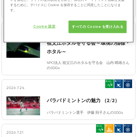
特定非営利活動法人 日本パラパワーリフティング
するために、デバイスに Cookie を保存することに同意したことになりま
連盟理事長・愛知学院大学健康科学部教授 石田 直
す。
章さんのSDGs
Cookie 設定
すべての Cookie を受け入れる
2026.7.29
祖父江ホタルを守る会～環境の指標・
ホタル～
NPO法人 祖父江のホタルを守る会 山内 晴雄さん
のSDGs
2026.7.24
パラバドミントンの魅力 （2/2）
パラバドミントン選手 伊藤 則子さんのSDGs
2026.7.21