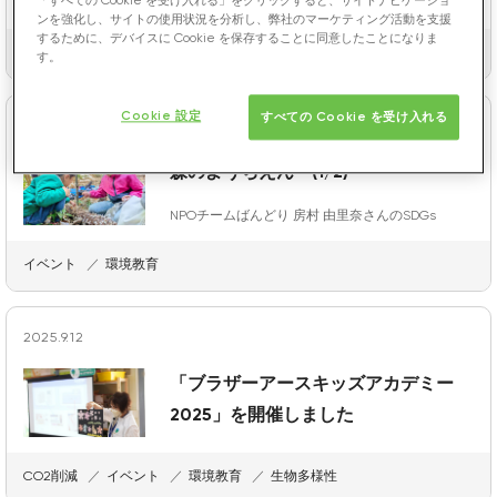
「すべての Cookie を受け入れる」をクリックすると、サイトナビゲーショ
NPOチームばんどり 房村 由里奈さんのSDGs
ンを強化し、サイトの使用状況を分析し、弊社のマーケティング活動を支援
するために、デバイスに Cookie を保存することに同意したことになりま
イベント
環境教育
す。
Cookie 設定
すべての Cookie を受け入れる
2025.12. 2
森のようちえん (1/2)
NPOチームばんどり 房村 由里奈さんのSDGs
イベント
環境教育
2025.9.12
「ブラザーアースキッズアカデミー
2025」を開催しました
CO2削減
イベント
環境教育
生物多様性