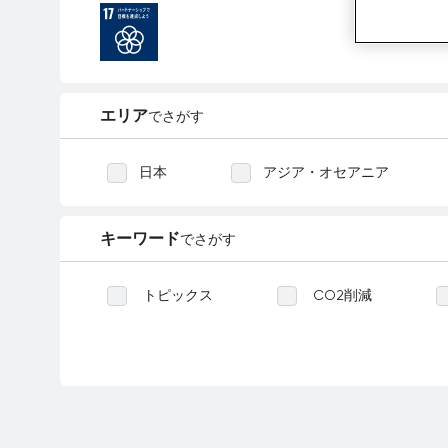
エリア
でさがす
日本
アジア・オセアニア
キーワード
でさがす
トピックス
CO2削減
森林再生
緑化
陸
感染症
食料
環境
定期報告
パートナーシップ