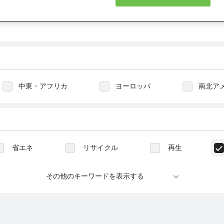
中東・アフリカ
ヨーロッパ
南北ア
省エネ
リサイクル
再生
生態系
水生態系
生物多様性
その他のキーワードを表示する
教育
働きがい
児童労働
強
気候変動
イベント