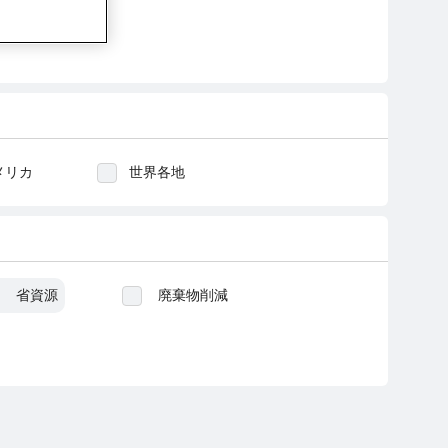
メリカ
世界各地
省資源
廃棄物削減
技術革新
福祉
制労働
汚職贈賄