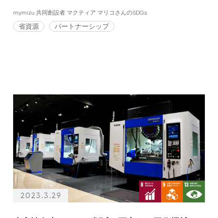
mymizu 共同創設者 マクティア マリコさんのSDGs
省資源
パートナーシップ
2023.3.29