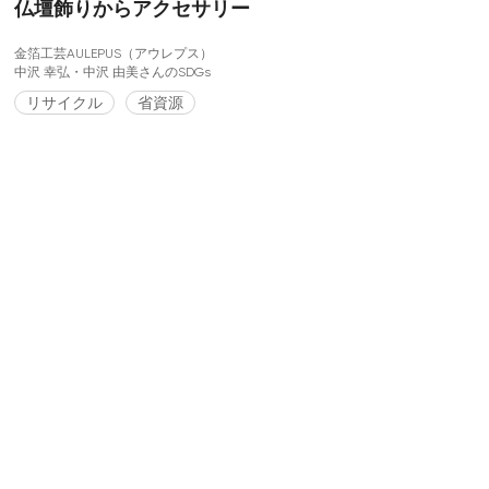
仏壇飾りからアクセサリー
金箔工芸AULEPUS（アウレプス）
中沢 幸弘・中沢 由美さんのSDGs
リサイクル
省資源