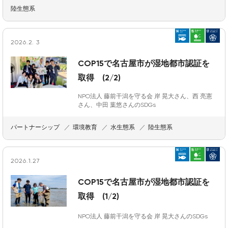
陸生態系
2026.2. 3
COP15で名古屋市が湿地都市認証を
取得 (2/2)
NPO法人 藤前干潟を守る会 岸 晃大さん、西 亮憲
さん、中田 葉悠さんのSDGs
パートナーシップ
環境教育
水生態系
陸生態系
2026.1.27
COP15で名古屋市が湿地都市認証を
取得 (1/2)
NPO法人 藤前干潟を守る会 岸 晃大さんのSDGs