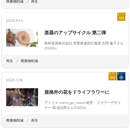
廃棄物削減
再生
2025.9.24
楽器のアップサイクル 第二弾
島村楽器株式会社 営業推進部広報課 古関 薫子さん
のSDGs
再生
廃棄物削減
2025.3.18
規格外の花をドライフラワーに
アトリエ merry_go_round 経営・フラワーデザイ
ナー 堀 祐次郎さんのSDGs
廃棄物削減
再生