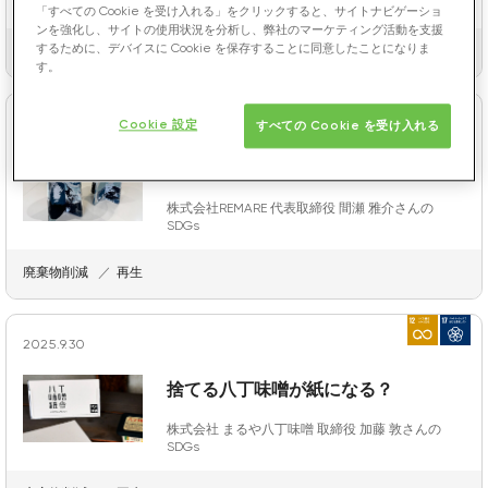
mizuiro株式会社 代表 木村 尚子さんのSDGs
「すべての Cookie を受け入れる」をクリックすると、サイトナビゲーショ
ンを強化し、サイトの使用状況を分析し、弊社のマーケティング活動を支援
するために、デバイスに Cookie を保存することに同意したことになりま
再生
す。
2026.2.24
Cookie 設定
すべての Cookie を受け入れる
廃棄プラスチックを価値ある資源に
株式会社REMARE 代表取締役 間瀬 雅介さんの
SDGs
廃棄物削減
再生
2025.9.30
捨てる八丁味噌が紙になる？
株式会社 まるや八丁味噌 取締役 加藤 敦さんの
SDGs