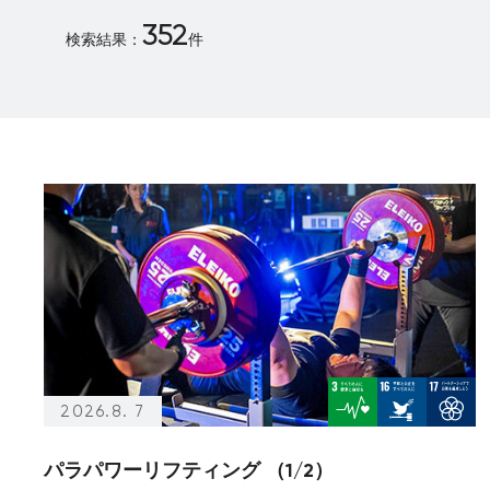
352
検索結果：
件
アーカイブ
（～2020年の記事）
アーカイブのみ
2026.8. 7
パラパワーリフティング （1/2）