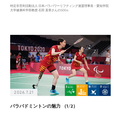
特定非営利活動法人 日本パラパワーリフティング連盟理事長・愛知学院
大学健康科学部教授 石田 直章さんのSDGs
2026.7.21
パラバドミントンの魅力 （1/2）