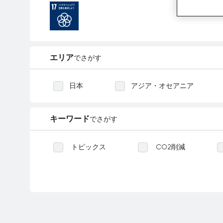
エリア
でさがす
日本
アジア・オセアニア
キーワード
でさがす
トピックス
CO2削減
森林再生
緑化
陸
感染症
食料
環境
定期報告
パートナーシップ