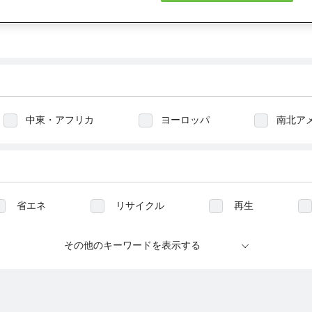
中東・アフリカ
ヨーロッパ
南北ア
省エネ
リサイクル
再生
生態系
水生態系
生物多様性
その他のキーワードを表示する
教育
働きがい
児童労働
強
気候変動
イベント