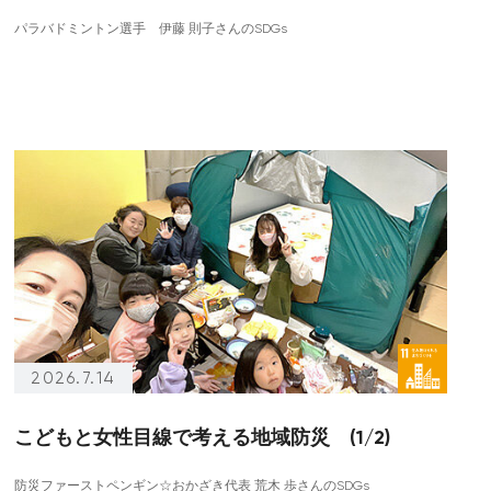
パラバドミントン選手 伊藤 則子さんのSDGs
2026.7.14
こどもと女性目線で考える地域防災 (1/2)
防災ファーストペンギン☆おかざき代表 荒木 歩さんのSDGs