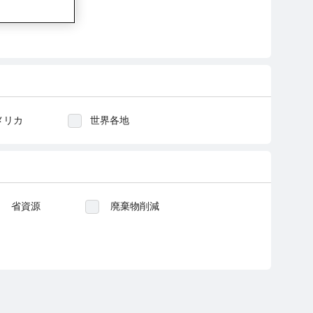
メリカ
世界各地
省資源
廃棄物削減
技術革新
福祉
制労働
汚職贈賄