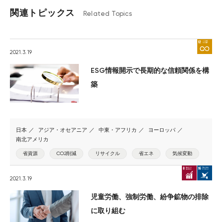
関連トピックス
Related Topics
2021.3.19
ESG情報開示で長期的な信頼関係を構
築
日本
アジア・オセアニア
中東・アフリカ
ヨーロッパ
南北アメリカ
省資源
CO2削減
リサイクル
省エネ
気候変動
2021.3.19
児童労働、強制労働、紛争鉱物の排除
に取り組む