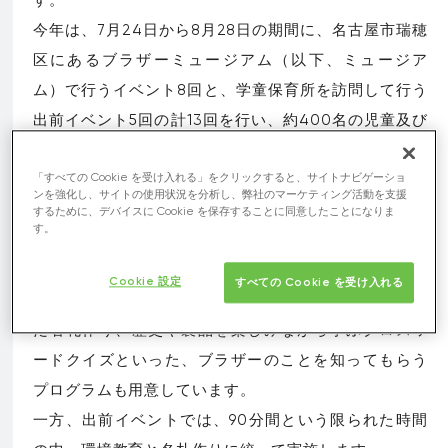
今年は、7月24日から8月28日の期間に、名古屋市瑞穂
区にあるブラザーミュージアム（以下、ミュージア
ム）で行うイベント8回と、学童保育所を訪問して行う
出前イベント5回の計13回を行い、約400名の児童及び
学童関係者が参加しました。
「すべての Cookie を受け入れる」をクリックすると、サイトナビゲーショ
ンを強化し、サイトの使用状況を分析し、弊社のマーケティング活動を支援
ミュージアムでのイベントは、絶滅危惧種と地球温暖
するために、デバイスに Cookie を保存することに同意したことになりま
す。
化について考える環境教育「みんなで守ろう いきもの
と地球」や「環境宣言ポスター」作りなどの環境をテ
Cookie 設定
すべての Cookie を受け入れる
ーマにしたプログラムのほか、ブラザーの製品を使っ
た名札作り、歴史や製品を楽しみながら学ぶクロスワ
ードクイズといった、ブラザーのことを知ってもらう
プログラムも用意しています。
一方、出前イベントでは、90分間という限られた時間