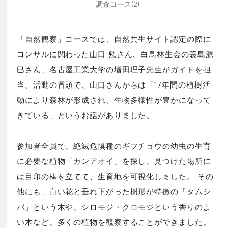
調査コース(2)
「自然観察」コースでは、自然共生サイト認定の際に
コンサルに関わった山口 勉さん、白鳥林生会の簑島源
巳さん、名古屋工業大学の増田理子先生がガイドを担
当。活動の冒頭で、山口さんからは「17年間の植樹活
動により森林が形成され、生物多様性が豊かになって
きている」というお話がありました。
参加者全員で、絶滅危惧種のギフチョウの幼虫の生育
に必要な植物「カンアオイ」を探し、見つけた場所に
は目印の棒を立てて、生育地を可視化しました。 その
他にも、白い花と垂れ下がった樹形が特徴の「タムシ
バ」という木や、シロモジ・クロモジという香りのよ
い木など、多くの植物を観察することができました。