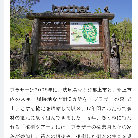
ブラザーは2008年に、岐阜県および郡上市と、郡上市
内のスキー場跡地など計3カ所を「ブラザーの森 郡
上」とする協定を締結して以来、17年間にわたって森
林の復元に取り組んできました。毎年、春と秋に行わ
れる「植樹ツアー」には、ブラザーの従業員とその家
族が参加し、苗木の植樹や、植樹した樹木の生長を促