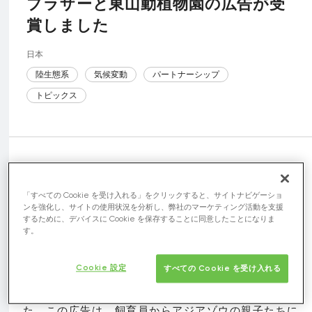
ブラザーと東山動植物園の広告が受
賞しました
日本
陸生態系
気候変動
パートナーシップ
トピックス
「すべての Cookie を受け入れる」をクリックすると、サイトナビゲーショ
ンを強化し、サイトの使用状況を分析し、弊社のマーケティング活動を支援
するために、デバイスに Cookie を保存することに同意したことになりま
ブラザーが、東山動植物園（名古屋市）の広報パート
す。
ナーとして同園のアジアゾウの赤ちゃん命名式当日に
掲載した新聞広告「新しく生まれたあなたへ。」が、
Cookie 設定
すべての Cookie を受け入れる
第14回 中日新聞広告大賞で「優秀賞」を受賞しまし
た。この広告は、飼育員からアジアゾウの親子たちに