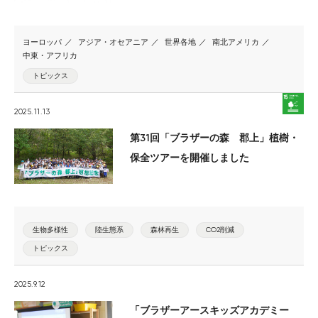
ヨーロッパ
アジア・オセアニア
世界各地
南北アメリカ
中東・アフリカ
トピックス
2025.11.13
第31回「ブラザーの森 郡上」植樹・
保全ツアーを開催しました
生物多様性
陸生態系
森林再生
CO2削減
トピックス
2025.9.12
「ブラザーアースキッズアカデミー