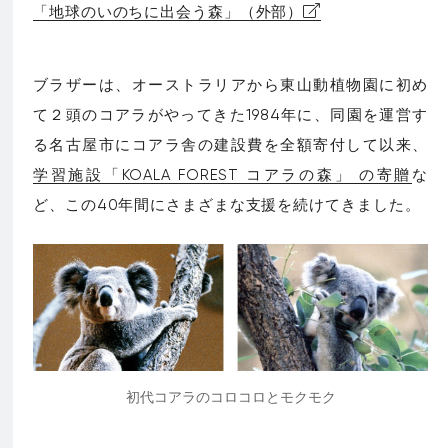
「地球のいのちに出会う森」（外部）
ブラザーは、オーストラリアから東山動植物園に初め
て２頭のコアラがやってきた1984年に、同園を運営す
る名古屋市にコアラ舎の建設費を全額寄付して以来、
学習施設「KOALA FOREST コアラの森」 の寄贈
な
ど、この40年間にさまざまな支援を続けてきました。
初代コアラの
コロコロ
と
モクモク