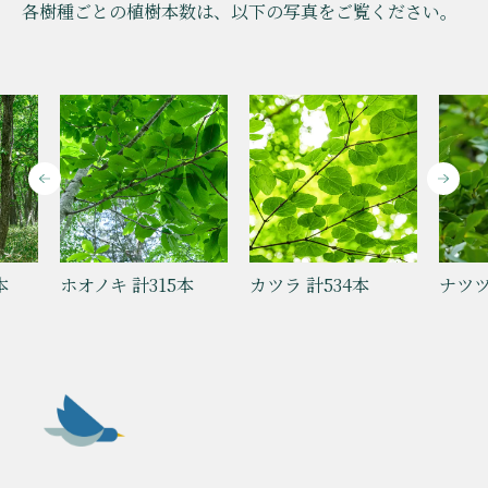
各樹種ごとの植樹本数は、以下の写真をご覧ください。
ホオノキ 計315本
カツラ 計534本
ナツツバキ 計