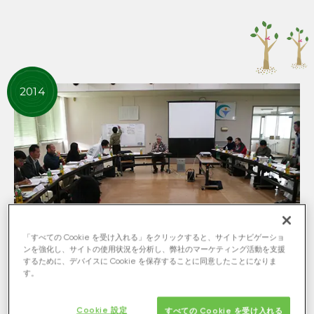
2014
「すべての Cookie を受け入れる」をクリックすると、サイトナビゲーショ
ンを強化し、サイトの使用状況を分析し、弊社のマーケティング活動を支援
するために、デバイスに Cookie を保存することに同意したことになりま
す。
名古屋大学大学院環境学研究科に学術的支援を受け、
産・官・学の三位一体の活動としてスタート
Cookie 設定
すべての Cookie を受け入れる