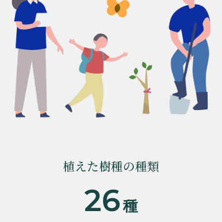
植えた樹種の種類
26
種