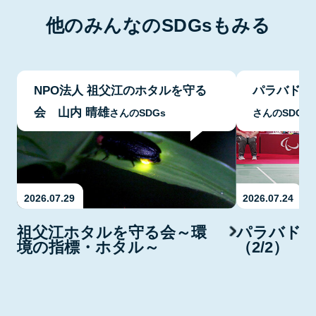
他のみんなのSDGsもみる
NPO法人 祖父江のホタルを守る
パラバドミ
会 山内 晴雄
さんのSDGs
さんのSDGs
2026.07.29
2026.07.24
祖父江ホタルを守る会～環
パラバド
境の指標・ホタル～
（2/2）