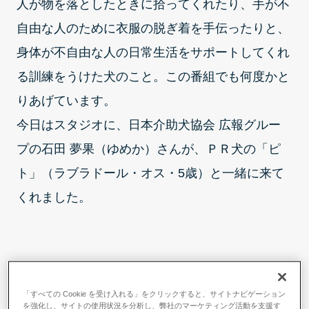
人が物を落としたときに拾ってくれたり、手が不
自由な人のために衣服の脱ぎ着を手伝ったりと、
身体が不自由な人の日常生活をサポートしてくれ
る訓練をうけた犬のこと。この番組でも何度かと
りあげています。
今日はスタジオに、日本介助犬協会 広報グルー
プの石田 夢果（ゆめか）さんが、ＰＲ犬の「ピ
ト」（ラブラドール・オス・5歳）と一緒に来て
くれました。
スタジオで介助犬がデモンスト
「すべての Cookie を受け入れる」をクリックすると、サイトナビゲーション
を強化し、サイトの使用状況を分析し、弊社のマーケティング活動を支援す