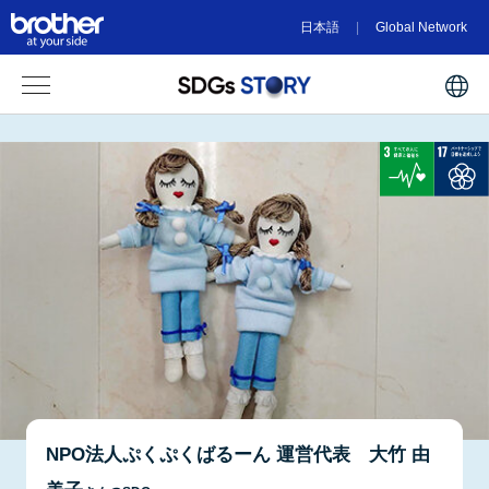
日本語
Global Network
NPO法人ぷくぷくばるーん 運営代表 大竹 由