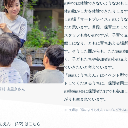
の中では体験できないようなおもし
体の動かし方を体験できたりします
しの場「サードプレイス」のような
だと思います。普段、保育士として
スタッフも多いのですが、子育て支
癒しになり、ともに育ちあえる場所
す。そうした面からも、ただ森の知
く、子どもたちや参加者の心の支え
ていきたいと考えています。
「森のようちえん」はイベント型で
トしてくださるうちに、保護者同士
房村 由里奈さん
の整備の会に保護者だけでも参加し
がりも生まれています。
次週は「森のようちえん」のプログラム
ん (2/2) は
こちら