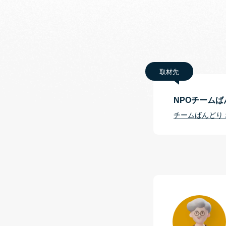
取材先
NPOチームば
チームばんどり