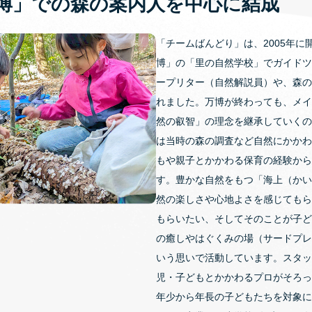
博」での森の案内人を中心に結成
「チームばんどり」は、2005年に
博」の「里の自然学校」でガイドツ
ープリター（自然解説員）や、森の
れました。万博が終わっても、メイ
然の叡智」の理念を継承していくの
は当時の森の調査など自然にかかわ
もや親子とかかわる保育の経験から
す。豊かな自然をもつ「海上（かい
然の楽しさや心地よさを感じてもら
もらいたい、そしてそのことが子ど
の癒しやはぐくみの場（サードプレ
いう思いで活動しています。スタッ
児・子どもとかかわるプロがそろっ
年少から年長の子どもたちを対象に