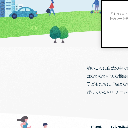
「すべての 
社のマーケテ
幼いころに自然の中で
はなかなかそんな機会
子どもたちに「森とな
行っているNPOチー