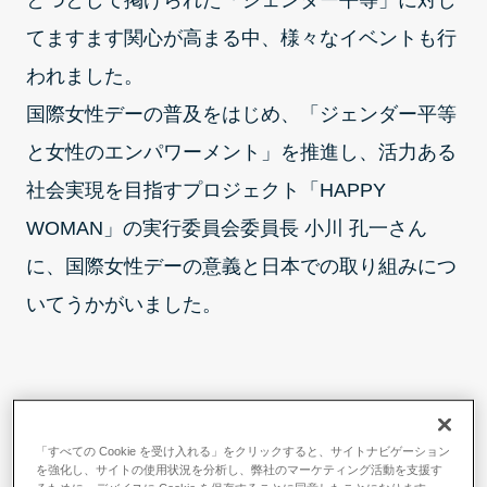
とつとして掲げられた「ジェンダー平等」に対し
てますます関心が高まる中、様々なイベントも行
われました。
国際女性デーの普及をはじめ、「ジェンダー平等
と女性のエンパワーメント」を推進し、活力ある
社会実現を目指すプロジェクト「HAPPY
WOMAN」の実行委員会委員長 小川 孔一さん
に、国際女性デーの意義と日本での取り組みにつ
いてうかがいました。
ニューヨークの婦人参政権を求め
「すべての Cookie を受け入れる」をクリックすると、サイトナビゲーション
を強化し、サイトの使用状況を分析し、弊社のマーケティング活動を支援す
たデモがきっかけ