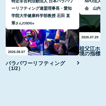
特定非営利活動法人 日本パラパワ
NPO法人
ーリフティング連盟理事長・愛知
会 山内 
学院大学健康科学部教授 石田 直
章
さんのSDGs
2026.07.29
祖父江ホタ
2026.08.07
境の指標・
パラパワーリフティング
（1/2）