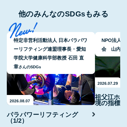
他のみんなのSDGsもみる
特定非営利活動法人 日本パラパワ
NPO法人
ーリフティング連盟理事長・愛知
会 山内 
学院大学健康科学部教授 石田 直
章
さんのSDGs
2026.07.29
祖父江ホタ
2026.08.07
境の指標・
パラパワーリフティング
（1/2）