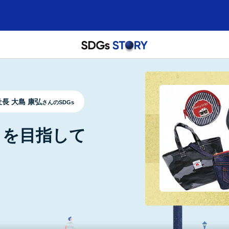
長 大島 康弘
さんのSDGs
ロを目指して