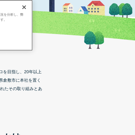
状況を分析し、弊
ます。
ロを目指し、20年以上
県倉敷市に本社を置く
られたその取り組みとあ