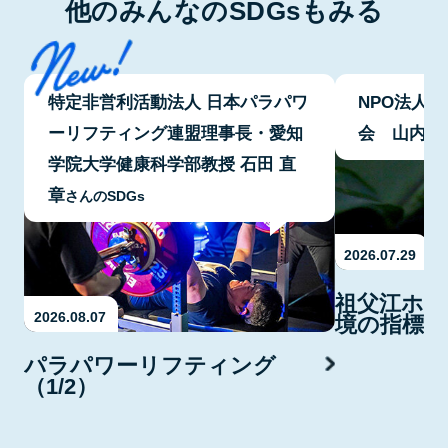
他のみんなのSDGsもみる
特定非営利活動法人 日本パラパワ
NPO法人
ーリフティング連盟理事長・愛知
会 山内 
学院大学健康科学部教授 石田 直
章
さんのSDGs
2026.07.29
祖父江ホタ
2026.08.07
境の指標・
パラパワーリフティング
（1/2）