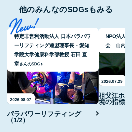
他のみんなのSDGsもみる
特定非営利活動法人 日本パラパワ
NPO法人
ーリフティング連盟理事長・愛知
会 山内 
学院大学健康科学部教授 石田 直
章
さんのSDGs
2026.07.29
祖父江ホタ
2026.08.07
境の指標・
パラパワーリフティング
（1/2）