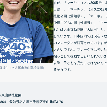
すが、「マーヤ」（メス2005年生
口県）、「マーチン」（オス2012
植物公園（愛知県）、「マーネ」（メ
沖縄こどもの国（沖縄県）、「マーサ
れ）は天王寺動物園（大阪府）と、
しています。日本国内では現在（放
のマレーグマが飼育されていますが
大きいですね。マレーグマは強い母
抱っこして移動するといわれていま
以降、子どもを見たことはないんで
写真提供：名古屋市東山動植物園）
るそうです。
市東山動植物園
0804 愛知県名古屋市千種区東山元町3-70