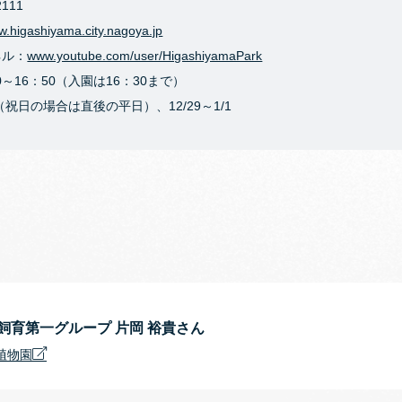
111
.higashiyama.city.nagoya.jp
ネル：
www.youtube.com/user/HigashiyamaPark
～16：50（入園は16：30まで）
祝日の場合は直後の平日）、12/29～1/1
飼育第一グループ 片岡 裕貴さん
植物園