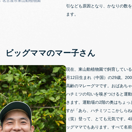
：名古屋市東山動植物園
引なども原因となり、かなりの数を
ます。
、ビッグママのマー子さん
現在、東山動植物園で飼育している「
月12日生まれ（中国）の29歳。20
高齢のマレーグマです。おばあちゃ
ハチミツの匂いを嗅ぎつけると運動
きます。運動場の2階の奥はちょっ
すが「あら、ハチミツここかしらね
（笑）登って、とても元気です。4
ッグママでもあります。すべて名前