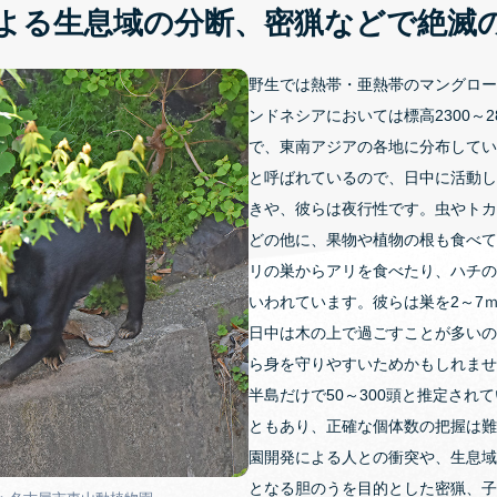
よる生息域の分断、密猟などで絶滅
野生では熱帯・亜熱帯のマングロー
ンドネシアにおいては標高2300～2
で、東南アジアの各地に分布してい
と呼ばれているので、日中に活動し
きや、彼らは夜行性です。虫やトカ
どの他に、果物や植物の根も食べて
リの巣からアリを食べたり、ハチの
いわれています。彼らは巣を2～7
日中は木の上で過ごすことが多いの
ら身を守りやすいためかもしれませ
半島だけで50～300頭と推定され
ともあり、正確な個体数の把握は難
園開発による人との衝突や、生息域
となる胆のうを目的とした密猟、子