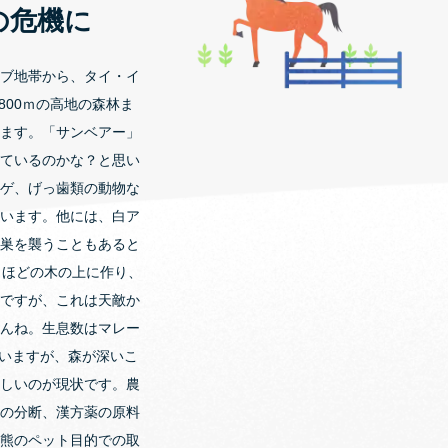
の危機に
ブ地帯から、タイ・イ
800ｍの高地の森林ま
ます。「サンベアー」
ているのかな？と思い
ゲ、げっ歯類の動物な
います。他には、白ア
巣を襲うこともあると
ｍほどの木の上に作り、
ですが、これは天敵か
んね。生息数はマレー
ていますが、森が深いこ
しいのが現状です。農
の分断、漢方薬の原料
熊のペット目的での取