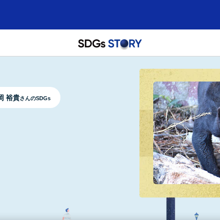
岡 裕貴
さんのSDGs